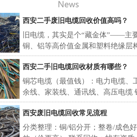
西安二手废旧电缆回收价值高吗？
旧电缆，其实是个“藏金体”——主
铜、铝等高价值金属和塑料绝缘层
正规回收不仅能变现，还能保护环境
西安二手旧电缆回收材质有哪些？
据其材质、规格和来源不同，回收
异较大： ?铜芯电缆?：回收主力，
铜芯电缆（最值钱）：电力电缆、
高。例如含铜量68%的240平方毫
余线、家装线、通讯线、高压电缆 
缆，按当前铜价可折算为每公斤60
缆：架空线、钢芯铝绞线、低压动力
上，整吨处理收益可观 。 ?铝芯电
西安废旧电缆回收常见流程
他：矿物质电缆、阻燃/耐火电缆、
量轻、价格低，适合批量处理，回
缆、网线/光缆 . . .
【详情】
分类整理：铜/铝分开；整卷/成色
8-15元/公斤 。 ?特种电缆?：如阻