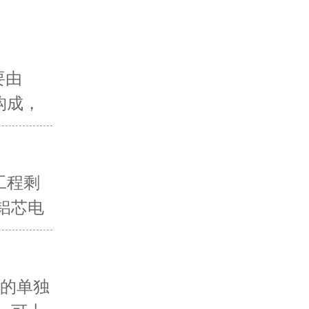
要由
构成，
 。根
价格差
价格较
工程剩
米高压电
铝芯电
元以
缆 其
缆?：重
光伏电
收价约
好的单独
燃、耐火