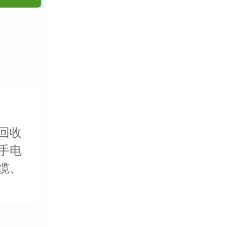
回收
手电
缆、
电缆
线回
保